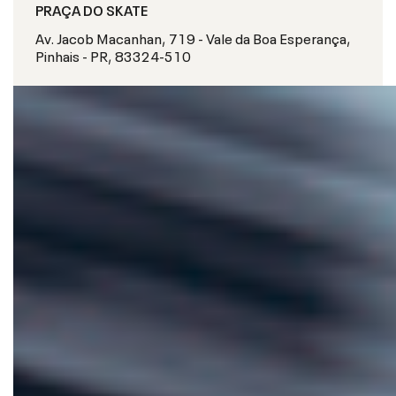
PRAÇA DO SKATE
Av. Jacob Macanhan, 719 - Vale da Boa Esperança,
Pinhais - PR, 83324-510
S
O
B
R
E
O
E
V
E
N
T
O
O
ú
n