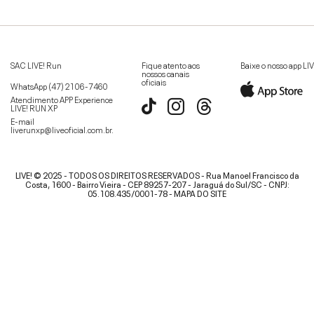
SAC LIVE! Run
Fique atento aos
Baixe o nosso app LI
nossos canais
oficiais
WhatsApp
(47) 2106-7460
Atendimento APP Experience
LIVE! RUN XP
E-mail
liverunxp@liveoficial.com.br
.
LIVE! © 2025 - TODOS OS DIREITOS RESERVADOS - Rua Manoel Francisco da
Costa, 1600 - Bairro Vieira - CEP 89257-207 - Jaraguá do Sul/SC - CNPJ:
05.108.435/0001-78 -
MAPA DO SITE