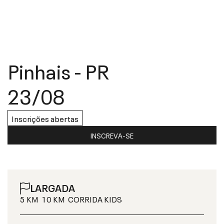
Pinhais
-
PR
23/08
Inscrições abertas
INSCREVA-SE
LARGADA
5 KM
10 KM
CORRIDA KIDS