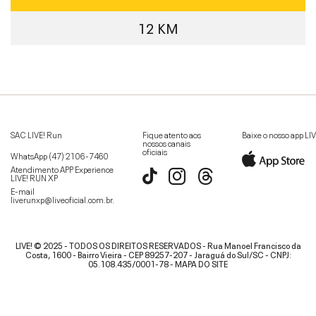
12 KM
SAC LIVE! Run
Fique atento aos
Baixe o nosso app LI
nossos canais
oficiais
WhatsApp
(47) 2106-7460
Atendimento APP Experience
LIVE! RUN XP
E-mail
liverunxp@liveoficial.com.br
.
LIVE! © 2025 - TODOS OS DIREITOS RESERVADOS - Rua Manoel Francisco da
Costa, 1600 - Bairro Vieira - CEP 89257-207 - Jaraguá do Sul/SC - CNPJ:
05.108.435/0001-78 -
MAPA DO SITE