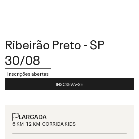
Ribeirão Preto
-
SP
30/08
Inscrições abertas
INSCREVA-SE
LARGADA
6 KM
12 KM
CORRIDA KIDS