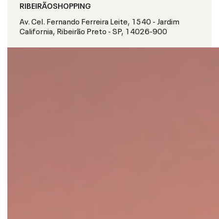
RIBEIRÃOSHOPPING
Av. Cel. Fernando Ferreira Leite, 1540 - Jardim
California, Ribeirão Preto - SP, 14026-900
S
O
B
R
E
O
E
V
E
N
T
O
O
ú
n