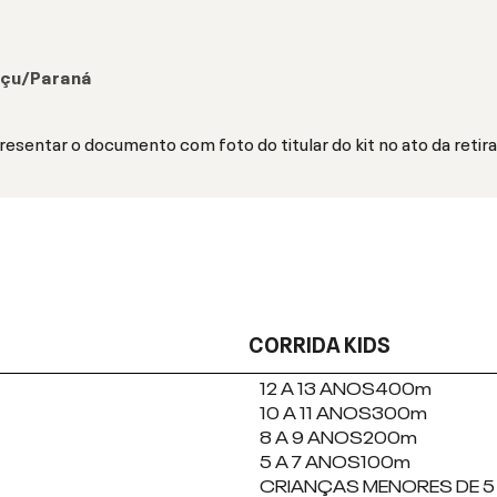
uaçu/Paraná
presentar o documento com foto do titular do kit no ato da retir
CORRIDA KIDS
12 A 13 ANOS
400m
10 A 11 ANOS
300m
8 A 9 ANOS
200m
5 A 7 ANOS
100m
CRIANÇAS MENORES DE 