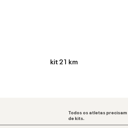
kit 21 km
Todos os atletas precisam 
de kits.