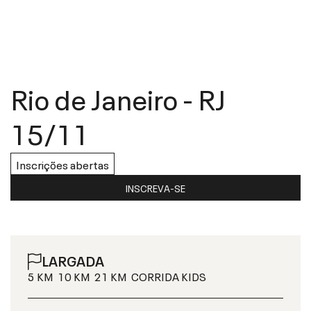
Rio de Janeiro
-
RJ
15/11
Inscrições abertas
INSCREVA-SE
LARGADA
5 KM
10 KM
21 KM
CORRIDA KIDS