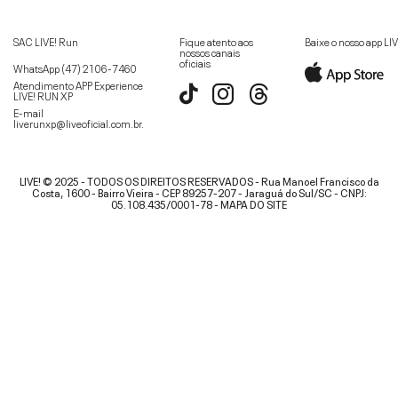
SAC LIVE! Run
Fique atento aos
Baixe o nosso app LI
nossos canais
oficiais
WhatsApp
(47) 2106-7460
Atendimento APP Experience
LIVE! RUN XP
E-mail
liverunxp@liveoficial.com.br
.
LIVE! © 2025 - TODOS OS DIREITOS RESERVADOS - Rua Manoel Francisco da
Costa, 1600 - Bairro Vieira - CEP 89257-207 - Jaraguá do Sul/SC - CNPJ:
05.108.435/0001-78 -
MAPA DO SITE