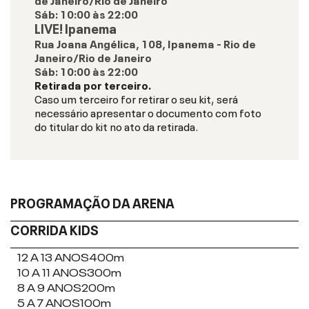
Sáb
:
10:00
às
22:00
LIVE! Ipanema
Rua Joana Angélica, 108, Ipanema - Rio de
Janeiro/Rio de Janeiro
Sáb
:
10:00
às
22:00
Retirada por terceiro.
Caso um terceiro for retirar o seu kit, será
necessário apresentar o documento com foto
do titular do kit no ato da retirada.
PROGRAMAÇÃO DA ARENA
CORRIDA KIDS
12 A 13 ANOS
400m
10 A 11 ANOS
300m
8 A 9 ANOS
200m
5 A 7 ANOS
100m